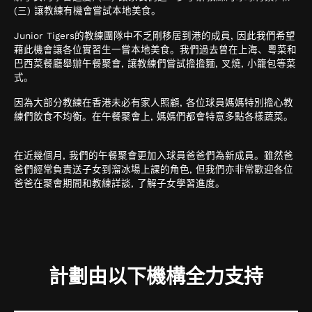
(三) 讓教練有機會嘗試本地美食。
Junior Tigers的教練團隊中不乏剛移居到港的成員, 因此我們希望
藉此機會讓各位實習生一嘗本地美食。我們過去曾在上海、粵菜和
巴西菜餐廳舉辦午餐聚會, 讓教練們嘗試擔擔麵, 叉燒, 小籠包等菜
式。
因為大部分教練在香港未必有家人照顧, 各位球員媽媽特別擔心教
練們飲食不均衡。在午餐聚會上, 媽媽們都會特意多點各樣蔬菜。
在近幾個月, 我們的午餐聚會更加入球員爸爸們為新成員。雖然爸
爸們經常負責送子女到溜冰場上課的角色, 但我們亦非常歡迎各位
爸爸在聚會期間和教練詳談, 了解子女學習進度。
計劃由以下機構全力支持