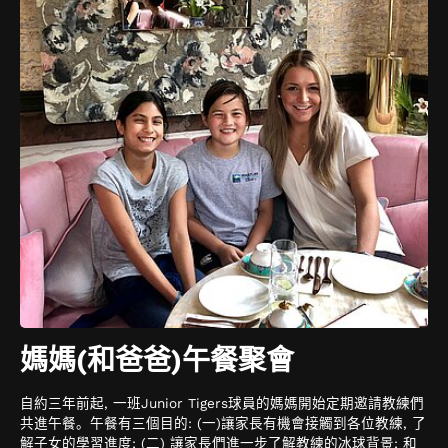
媽媽(和爸爸)午餐聚會
自約三年前起, 一班Junior Tigers球員的媽媽開始定期邀請教練們
共進午餐。午餐有三個目的: (一)讓家長有機會接觸到各位教練, 了
解子女的學習進度; (二) 讓家長們進一步了解教練的冰球背景; 和