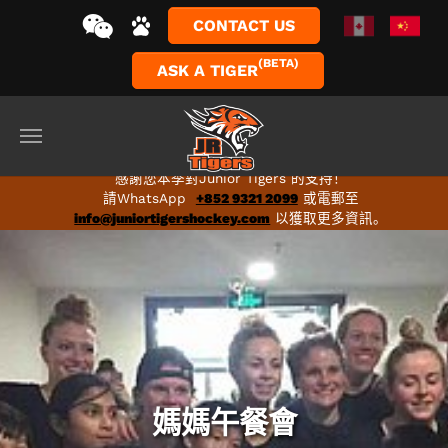
CONTACT US
(BETA)
ASK A TIGER
Skip to main content
2024-25 完整賽季訓練現已推出！立即報名！2024-25
完整賽季訓練現已推出！立即報名！
感謝您本季對Junior Tigers 的支持！
請WhatsApp
+852 9321 2099
或電郵至
info@juniortigershockey.com
以獲取更多資訊。
媽媽午餐會